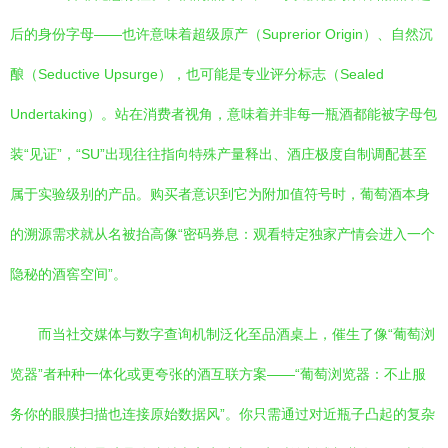
后的身份字母——也许意味着超级原产（Suprerior Origin）、自然沉
酿（Seductive Upsurge），也可能是专业评分标志（Sealed
Undertaking）。站在消费者视角，意味着并非每一瓶酒都能被字母包
装“见证”，“SU”出现往往指向特殊产量释出、酒庄极度自制调配甚至
属于实验级别的产品。购买者意识到它为附加值符号时，葡萄酒本身
的溯源需求就从名被抬高像“密码券息：观看特定独家产情会进入一个
隐秘的酒窖空间”。
而当社交媒体与数字查询机制泛化至品酒桌上，催生了像“葡萄浏
览器”者种种一体化或更夸张的酒互联方案——“葡萄浏览器：不止服
务你的眼膜扫描也连接原始数据风”。你只需通过对近瓶子凸起的复杂