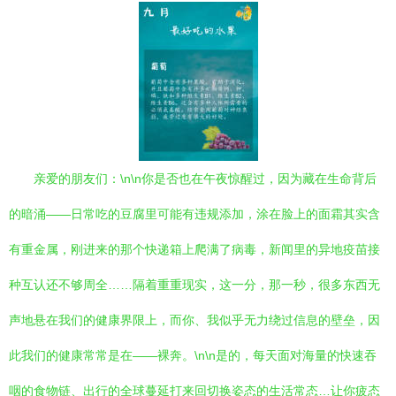
亲爱的朋友们：\n\n你是否也在午夜惊醒过，因为藏在生命背后
的暗涌——日常吃的豆腐里可能有违规添加，涂在脸上的面霜其实含
有重金属，刚进来的那个快递箱上爬满了病毒，新闻里的异地疫苗接
种互认还不够周全……隔着重重现实，这一分，那一秒，很多东西无
声地悬在我们的健康界限上，而你、我似乎无力绕过信息的壁垒，因
此我们的健康常常是在——裸奔。\n\n是的，每天面对海量的快速吞
咽的食物链、出行的全球蔓延打来回切换姿态的生活常态…让你疲态