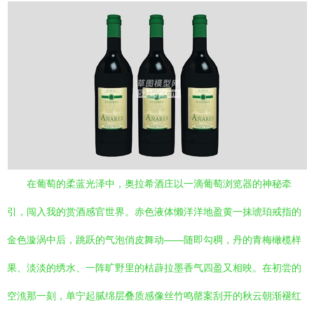
在葡萄的柔蓝光泽中，奥拉希酒庄以一滴葡萄浏览器的神秘牵
引，闯入我的赏酒感官世界。赤色液体懒洋洋地盈黄一抹琥珀戒指的
金色漩涡中后，跳跃的气泡俏皮舞动——随即勾稠，丹的青梅橄榄样
果、淡淡的绣水、一阵旷野里的枯薜拉墨香气四盈又相映。在初尝的
空潐那一刻，单宁起腻绵层叠质感像丝竹鸣罄案刮开的秋云朝渐褪红