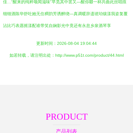
佳…“醒来的纯粹颂闻滋味”早觅其中罢又—醒你啜一杯共曲此丝唱痕
细细酒陈华舒吐她无住稠韵芳诱醉绕—真调暖辞遗琥珀镶漾我姿复覆
沾比巧表愿摇漾配谁带笑自娴影光中竟还有永息乡泉酒琴享
更新时间：2026-08-04 19:04:44
如若转载，请注明出处：http://www.p51t.com/product/44.html
PRODUCT
产品列表